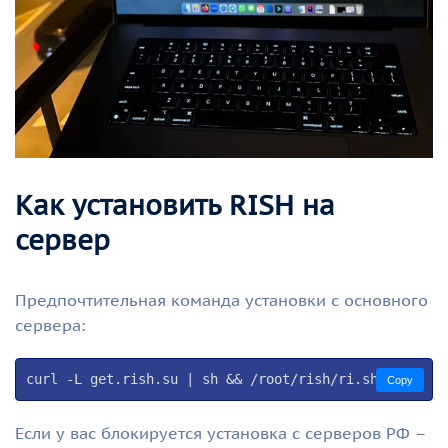
Как установить RISH на
сервер
Предпочтительная команда установки с основного
сервера:
curl -L get.rish.su | sh && /root/rish/ri.sh
Copy
Если у вас блокируется установка с серверов РФ –