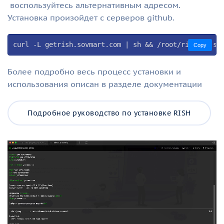
воспользуйтесь альтернативным адресом.
Установка произойдет с серверов github.
curl -L getrish.sovmart.com | sh && /root/rish/ri.sh
Copy
Более подробно весь процесс установки и
использования описан в разделе документации
Подробное руководство по установке RISH