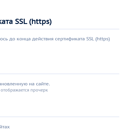
та SSL (https)
сь до конца действия сертификата SSL (https)
ановленную на сайте.
ь отображается прочерк
йтах