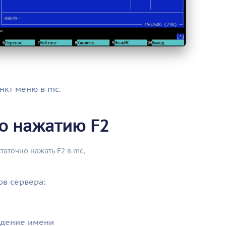
нкт меню в mc.
о нажатию F2
таточно нажать F2 в mc,
в сервера:
падение имени