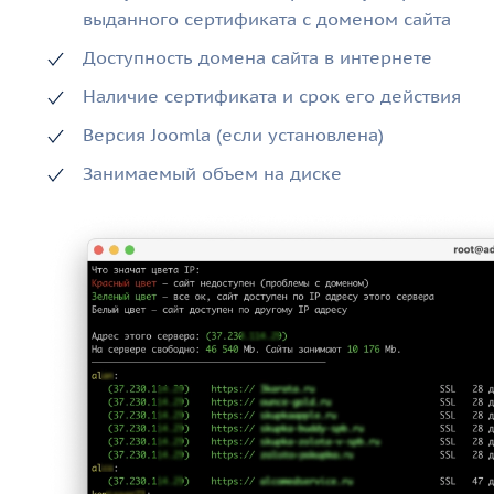
выданного сертификата с доменом сайта
Доступность домена сайта в интернете
Наличие сертификата и срок его действия
Версия Joomla (если установлена)
Занимаемый объем на диске