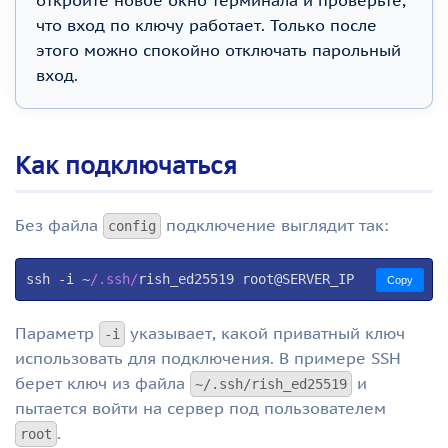
откройте новое окно терминала и проверьте,
что вход по ключу работает. Только после
этого можно спокойно отключать парольный
вход.
Как подключаться
Без файла
подключение выглядит так:
config
ssh -i ~
/.ssh/
rish_ed25519 root@SERVER_IP
Copy
Параметр
указывает, какой приватный ключ
-i
использовать для подключения. В примере SSH
берет ключ из файла
и
~/.ssh/rish_ed25519
пытается войти на сервер под пользователем
.
root