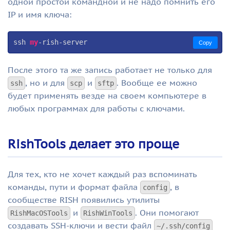
одной простой командной и не надо помнить его
IP и имя ключа:
ssh 
my
Copy
После этого та же запись работает не только для
, но и для
и
. Вообще ее можно
ssh
scp
sftp
будет применять везде на своем компьютере в
любых программах для работы с ключами.
RishTools делает это проще
Для тех, кто не хочет каждый раз вспоминать
команды, пути и формат файла
, в
config
сообществе RISH появились утилиты
и
. Они помогают
RishMacOSTools
RishWinTools
создавать SSH-ключи и вести файл
~/.ssh/config