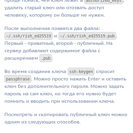
проще понять, чей ключ лежит в
,
authorized_keys
удалить старый ключ или отозвать доступ
человеку, которому он больше не нужен.
После выполнения появятся два файла:
и
.
~/.ssh/rish_ed25519
~/.ssh/rish_ed25519.pub
Первый - приватный, второй - публичный. На
сервер добавляют содержимое файла с
расширением
.
.pub
Во время создания ключа
спросит
ssh-keygen
. Можно просто нажать Enter и оставить
passphrase
ключ без дополнительного пароля. Можно задать
пароль на сам ключ, но тогда его нужно будет
помнить и вводить при использовании ключа.
Посмотреть и скопировать публичный ключ можно
одним из следующих способов.