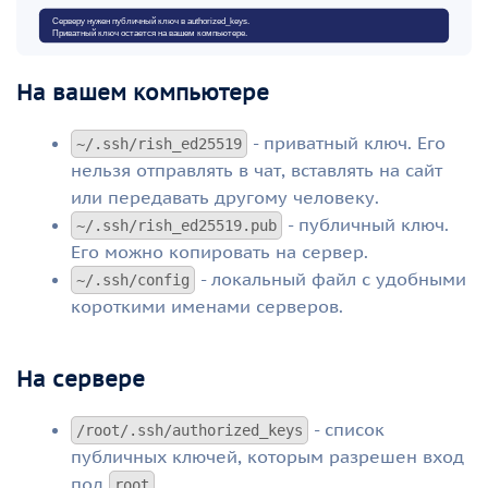
На вашем компьютере
- приватный ключ. Его
~/.ssh/rish_ed25519
нельзя отправлять в чат, вставлять на сайт
или передавать другому человеку.
- публичный ключ.
~/.ssh/rish_ed25519.pub
Его можно копировать на сервер.
- локальный файл с удобными
~/.ssh/config
короткими именами серверов.
На сервере
- список
/root/.ssh/authorized_keys
публичных ключей, которым разрешен вход
под
.
root