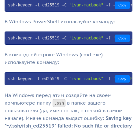
ssh-keygen -t ed25519 -C 
"ivan-macbook"
 -f ~
/.ssh/
ri
Copy
В Windows PowerShell используйте команду:
ssh-keygen -t ed25519 -C 
"ivan-macbook"
 -f 
"
$HOME
\.s
Copy
В командной строке Windows (cmd.exe)
используйте команду:
ssh-keygen -t ed25519 -C 
"ivan-macbook"
 -f 
"%USERPRO
Copy
На Windows перед этим создайте на своем
компьютере папку
в папке вашего
.ssh
пользователя (да, именно так, с точкой в самом
начале). Иначе команда выдаст ошибку:
Saving key
"~/.ssh/rish_ed25519" failed: No such file or directory