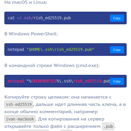
На macOS и Linux:
cat ~
/.ssh/
rish_ed25519.pub
Copy
В Windows PowerShell:
notepad 
"
$HOME
\.ssh\rish_ed25519.pub"
Copy
В командной строке Windows (cmd.exe):
notepad
 "%
USERPROFILE
%\
.ssh
\
rish_ed25519
.pub
"
Copy
Копируйте строку целиком: она начинается с
, дальше идет длинная часть ключа, а в
ssh-ed25519
конце обычно комментарий, например
. Для копирования на сервер
ivan-macbook
открывайте только файл с расширением
.
.pub