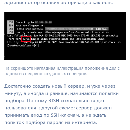
администратор оставил авторизацию как есть.
На скриншоте наглядная иллюстрация положения дел с
одним из недавно созданных серверов.
Достаточно создать новый сервер, и уже через
минуту, а иногда и раньше, начинаются попытки
подбора. Поэтому RISH сознательно ведет
пользователя к другой схеме: сервер должен
принимать вход по SSH-ключам, а не ждать
попыток подбора пароля из интернета.