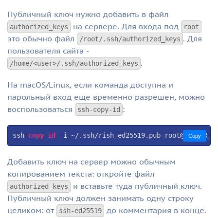
Публичный ключ нужно добавить в файл
на сервере. Для входа под
authorized_keys
root
это обычно файл
. Для
/root/.ssh/authorized_keys
пользователя сайта -
.
/home/<user>/.ssh/authorized_keys
На macOS/Linux, если команда доступна и
парольный вход еще временно разрешен, можно
воспользоваться
:
ssh-copy-id
ssh-
copy
-
id
 -i ~/.ssh/rish_ed25519.pub root@SERVER_I
Copy
Добавить ключ на сервер можно обычным
копированием текста: откройте файл
и вставьте туда публичный ключ.
authorized_keys
Публичный ключ должен занимать одну строку
целиком: от
до комментария в конце.
ssh-ed25519