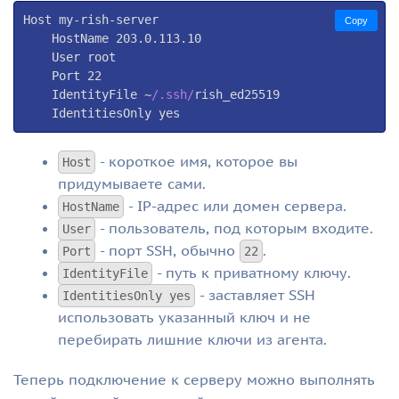
Host my-rish-server

Copy
    HostName 
203.0
.113
.10
    User root

    Port 
22
    IdentityFile ~
/.ssh/
rish_ed25519

    IdentitiesOnly yes
- короткое имя, которое вы
Host
придумываете сами.
- IP-адрес или домен сервера.
HostName
- пользователь, под которым входите.
User
- порт SSH, обычно
.
Port
22
- путь к приватному ключу.
IdentityFile
- заставляет SSH
IdentitiesOnly yes
использовать указанный ключ и не
перебирать лишние ключи из агента.
Теперь подключение к серверу можно выполнять