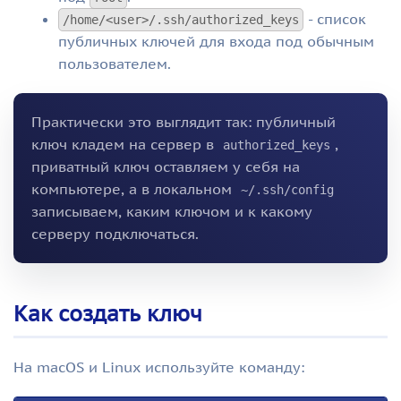
- список
/home/<user>/.ssh/authorized_keys
публичных ключей для входа под обычным
пользователем.
Практически это выглядит так: публичный
ключ кладем на сервер в
,
authorized_keys
приватный ключ оставляем у себя на
компьютере, а в локальном
~/.ssh/config
записываем, каким ключом и к какому
серверу подключаться.
Как создать ключ
На macOS и Linux используйте команду: