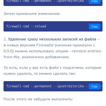
firewall-cmd --permanent --ipset=biterika --remove-e
Copy
Затем примените изменения:
firewall-cmd --reload
Copy
2.
Удаление сразу нескольких записей из файла
–
в новых версиях Firewalld (начиная примерно с
0.9.0) можно использовать опцию --remove-entries-
from-file, аналогично добавлению.
То есть, если у вас есть файл с подсетями, которые
нужно удалить, то можно сделать так:
firewall-cmd --permanent --ipset=biterika --remove-e
Copy
После этого не забудьте выполнить: