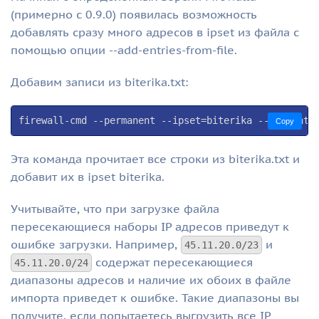
(примерно с 0.9.0) появилась возможность
добавлять сразу много адресов в ipset из файла с
помощью опции --add-entries-from-file.
Добавим записи из biterika.txt:
firewall-cmd --permanent --ipset=biterika --add-entr
Copy
Эта команда прочитает все строки из biterika.txt и
добавит их в ipset biterika.
Учитывайте, что при загрузке файла
пересекающиеся наборы IP адресов приведут к
ошибке загрузки. Например,
и
45.11.20.0/23
содержат пересекающиеся
45.11.20.0/24
диапазоны адресов и наличие их обоих в файле
импорта приведет к ошибке. Такие диапазоны вы
получите, если попытаетесь выгрузить все IP