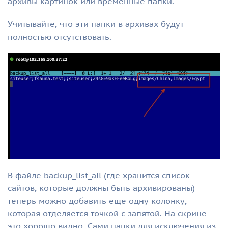
архивы картинок или временные папки.
Учитывайте, что эти папки в архивах будут
полностью отсутствовать.
В файле backup_list_all (где хранится список
сайтов, которые должны быть архивированы)
теперь можно добавить еще одну колонку,
которая отделяется точкой с запятой. На скрине
это хорошо видно. Сами папки для исключения из