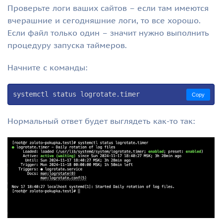
Проверьте логи ваших сайтов – если там имеются
вчерашние и сегодняшние логи, то все хорошо.
Если файл только один – значит нужно выполнить
процедуру запуска таймеров.
Начните с команды:
systemctl status logrotate.timer
Copy
Нормальный ответ будет выглядеть как-то так: