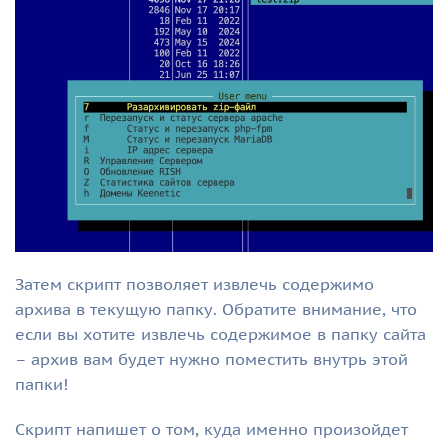
Затем скрипт позволяет извлечь содержимо
архива в текущую папку. Обратите внимание, что
если вы хотите извлечь содержимое в папку сайта
– архив вам будет нужно поместить внутрь этой
папки!
Скрипт напишет о том, куда именно произойдет